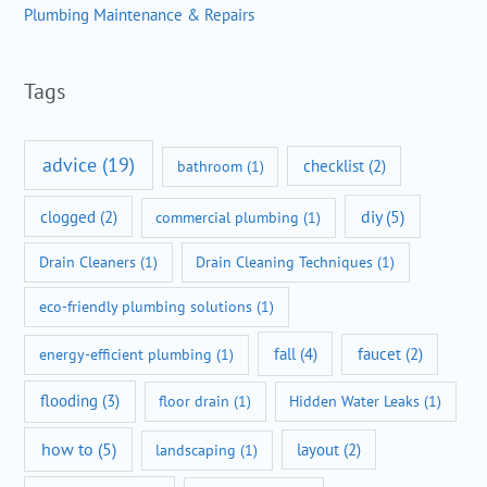
Plumbing Maintenance & Repairs
Tags
advice
(19)
checklist
(2)
bathroom
(1)
diy
(5)
clogged
(2)
commercial plumbing
(1)
Drain Cleaners
(1)
Drain Cleaning Techniques
(1)
eco-friendly plumbing solutions
(1)
fall
(4)
faucet
(2)
energy-efficient plumbing
(1)
flooding
(3)
floor drain
(1)
Hidden Water Leaks
(1)
how to
(5)
layout
(2)
landscaping
(1)