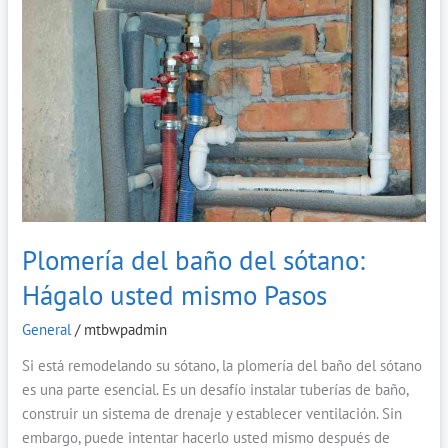
Plomería
del
baño
del
sótano:
Hágalo
usted
mismo
Pasos
Plomería del baño del sótano:
Hágalo usted mismo Pasos
General
/
mtbwpadmin
Si está remodelando su sótano, la plomería del baño del sótano
es una parte esencial. Es un desafío instalar tuberías de baño,
construir un sistema de drenaje y establecer ventilación. Sin
embargo, puede intentar hacerlo usted mismo después de